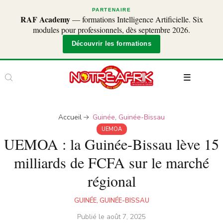
PARTENAIRE
RAF Academy
— formations Intelligence Artificielle. Six
modules pour professionnels, dès septembre 2026.
Découvrir les formations
Accueil
Guinée
,
Guinée-Bissau
UEMOA
UEMOA : la Guinée-Bissau lève 15
milliards de FCFA sur le marché
régional
GUINÉE
,
GUINÉE-BISSAU
Publié le
août 7, 2025