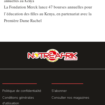
annuelles au Kenya
La Fondation Merck lance 47 bourses annuelles pour
l’éducation des filles au Kenya, en partenariat avec la
Première Dame Rachel
LA REDACTION
ABONNEMENT
Politique de confidentialité
S'abonner
Conditions générales
Consulter nos magazines
d'utilisation