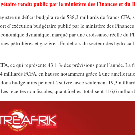
étaire rendu public par le ministère des Finances et du 
istre un déficit budgétaire de 588,3 milliards de francs CFA, s
pport d’exécution budgétaire publié par le ministère des Finances
 économique dynamique, marqué par une croissance réelle du P
urces pétrolières et gazières. En dehors du secteur des hydrocarb
CFA, ce qui représente 43,1 % des prévisions pour l’année. La fi
0,4 milliards FCFA, en hausse notamment grâce à une améliorati
s dons budgétaires peinent à suivre, avec seulement 19,3 millia
 Les recettes non fiscales, quant à elles, totalisent 116,6 millia