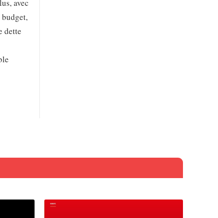
lus, avec
r budget,
e dette
ble