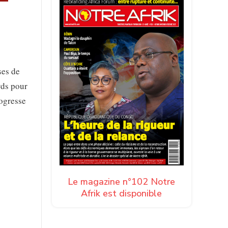
ses de
rds pour
rogresse
Le magazine n°102 Notre
Afrik est disponible