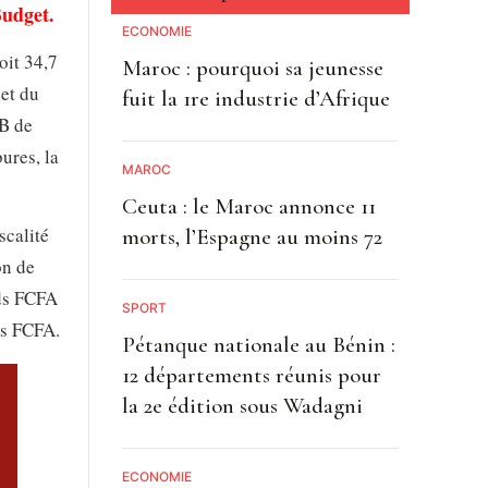
Budget.
ECONOMIE
oit 34,7
Maroc : pourquoi sa jeunesse
 et du
fuit la 1re industrie d’Afrique
IB de
ures, la
MAROC
Ceuta : le Maroc annonce 11
scalité
morts, l’Espagne au moins 72
on de
rds FCFA
SPORT
rds FCFA.
Pétanque nationale au Bénin :
12 départements réunis pour
la 2e édition sous Wadagni
ECONOMIE