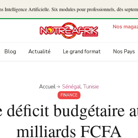
 Intelligence Artificielle. Six modules pour professionnels, dès septe
Nos magaz
Blog
Actualité
Le grand format
Nos Pays
Accueil
Sénégal
,
Tunisie
FINANCE
e déficit budgétaire a
milliards FCFA