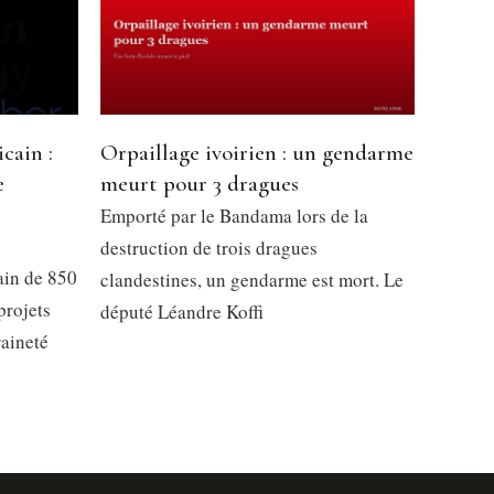
cain :
Orpaillage ivoirien : un gendarme
e
meurt pour 3 dragues
l
Emporté par le Bandama lors de la
destruction de trois dragues
ain de 850
clandestines, un gendarme est mort. Le
projets
député Léandre Koffi
raineté