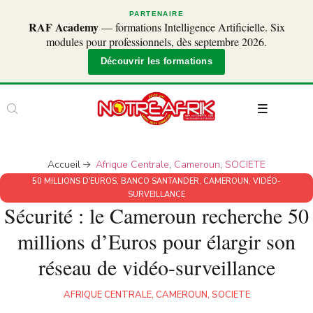
PARTENAIRE
RAF Academy
— formations Intelligence Artificielle. Six
modules pour professionnels, dès septembre 2026.
Découvrir les formations
Accueil
Afrique Centrale
,
Cameroun
,
SOCIETE
50 MILLIONS D'EUROS
,
BANCO SANTANDER
,
CAMEROUN
,
VIDÉO-
SURVEILLANCE
Sécurité : le Cameroun recherche 50
millions d’Euros pour élargir son
réseau de vidéo-surveillance
AFRIQUE CENTRALE
,
CAMEROUN
,
SOCIETE