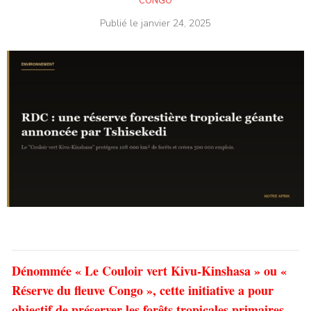
CONGO
Publié le
janvier 24, 2025
Dénommée « Le Couloir vert Kivu-Kinshasa » ou «
Réserve du fleuve Congo », cette initiative a pour
objectif de préserver les forêts tropicales primaires