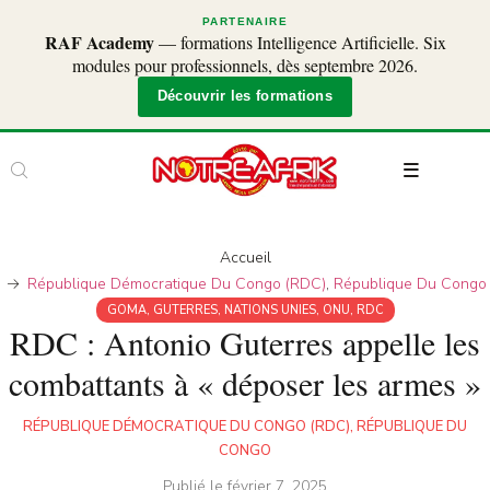
PARTENAIRE
RAF Academy
— formations Intelligence Artificielle. Six
modules pour professionnels, dès septembre 2026.
Découvrir les formations
Accueil
République Démocratique Du Congo (RDC)
,
République Du Congo
GOMA
,
GUTERRES
,
NATIONS UNIES
,
ONU
,
RDC
RDC : Antonio Guterres appelle les
combattants à « déposer les armes »
RÉPUBLIQUE DÉMOCRATIQUE DU CONGO (RDC)
,
RÉPUBLIQUE DU
CONGO
Publié le
février 7, 2025