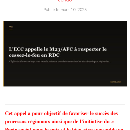
CONGO
Publié le
mars 10, 2025
Cet appel a pour objectif de favoriser le succès des
processus régionaux ainsi que de l’initiative du «
Pacte social pour la paix et le bien-vivre ensemble en