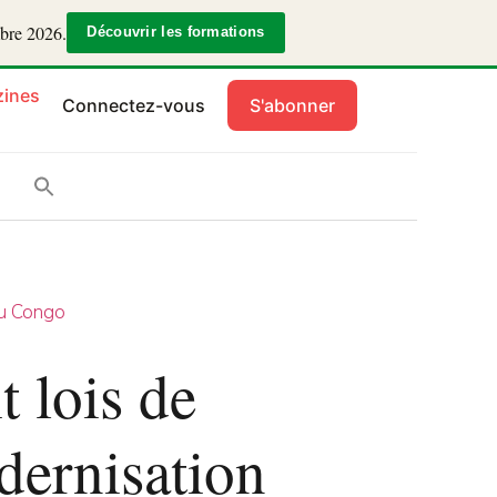
mbre 2026.
Découvrir les formations
ines
Connectez-vous
S'abonner
u Congo
 lois de
odernisation