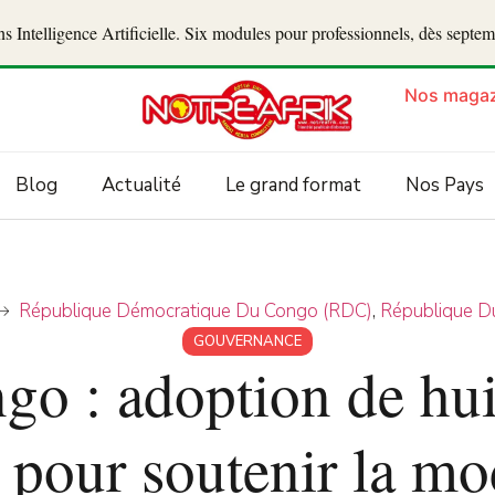
 Intelligence Artificielle. Six modules pour professionnels, dès septe
Nos magaz
Blog
Actualité
Le grand format
Nos Pays
République Démocratique Du Congo (RDC)
,
République D
GOUVERNANCE
o : adoption de huit
n pour soutenir la m