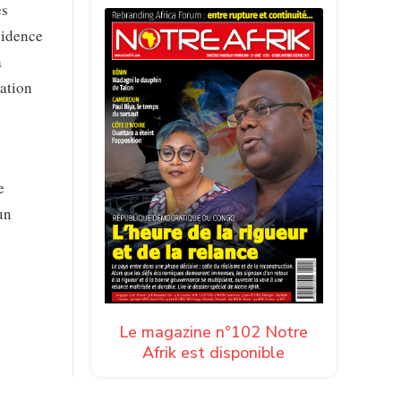
es
vidence
a
ration
e
un
Le magazine n°102 Notre
Afrik est disponible