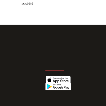
société
GET THE APP