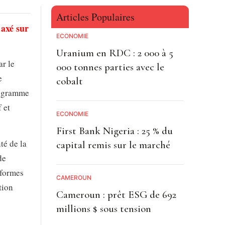
Articles Populaires
 axé sur
ECONOMIE
Uranium en RDC : 2 000 à 5
ar le
000 tonnes parties avec le
e
cobalt
programme
 et
ECONOMIE
First Bank Nigeria : 25 % du
té de la
capital remis sur le marché
de
éformes
CAMEROUN
tion
Cameroun : prêt ESG de 692
millions $ sous tension