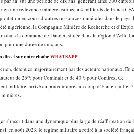
 par an, sur une période de dix ans, générant ainsi 300 emplois
gérien une redevance minière estimée à 4 milliards de francs CF
xploitation en cours d’autres ressources minérales dans le pays.
ociété nigérienne, la Compagnie Minière de Recherche et d’Explo
m dans la commune de Dannet, située dans la région d’Arlit. L
, pour une durée de cinq ans.
n direct sur notre chaîne
WHATSAPP
́rien, détenues majoritairement par des acteurs nationaux. En e
s, à hauteur de 25% pour Cominair et de 40% pour Comirex. Ce
 militaire, arrivé au pouvoir après un coup d’État en juillet 
 minières.
er s’inscrit dans une dynamique plus large de réaffirmation de 
 en août 2023, le régime militaire a retiré à la société frança