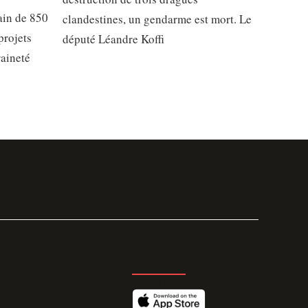
ain de 850
clandestines, un gendarme est mort. Le
projets
député Léandre Koffi
raineté
GET THE APP