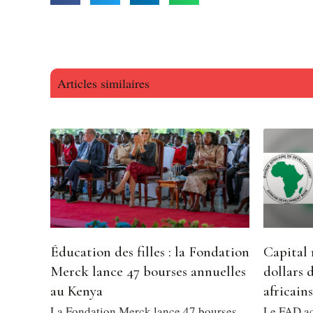
Articles similaires
Éducation des filles : la Fondation
Capital 
Merck lance 47 bourses annuelles
dollars 
au Kenya
africains
La Fondation Merck lance 47 bourses
Le FAD ac