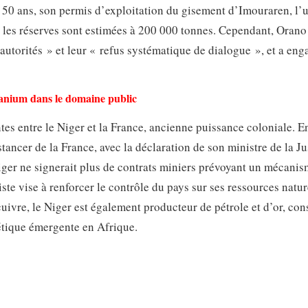
s 50 ans, son permis d’exploitation du gisement d’Imouraren, l’
es réserves sont estimées à 200 000 tonnes. Cependant, Orano
 autorités » et leur « refus systématique de dialogue », et a eng
ranium dans le domaine public
ntes entre le Niger et la France, ancienne puissance coloniale. En 
tancer de la France, avec la déclaration de son ministre de la Ju
iger ne signerait plus de contrats miniers prévoyant un mécani
te vise à renforcer le contrôle du pays sur ses ressources natur
e cuivre, le Niger est également producteur de pétrole et d’or, co
étique émergente en Afrique.