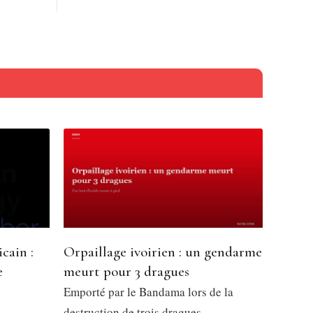
cain :
Orpaillage ivoirien : un gendarme
e
meurt pour 3 dragues
l
Emporté par le Bandama lors de la
destruction de trois dragues