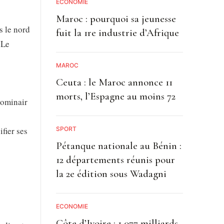
ECONOMIE
Maroc : pourquoi sa jeunesse
s le nord
fuit la 1re industrie d’Afrique
 Le
MAROC
Ceuta : le Maroc annonce 11
morts, l’Espagne au moins 72
(Cominair
SPORT
fier ses
Pétanque nationale au Bénin :
12 départements réunis pour
la 2e édition sous Wadagni
ECONOMIE
Côte d’Ivoire : 1 077 milliards