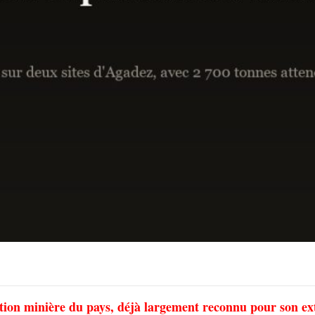
ction minière du pays, déjà largement reconnu pour son ex