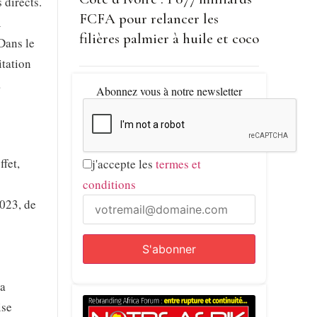
 directs.
FCFA pour relancer les
A
filières palmier à huile et coco
 Dans le
itation
a
Abonnez vous à notre newsletter
ffet,
j'accepte les
termes et
conditions
2023, de
la
ise