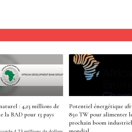
naturel : 4,23 millions de
Potentiel énergétique afri
de la BAD pour 13 pays
850 TW pour alimenter l
prochain boom industrie
mondial
corde 4,23 millions de dollars