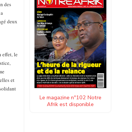
un des
 a
agé deux
effet, le
stice,
sme
elles et
nsolidant
Le magazine n°102 Notre
Afrik est disponible