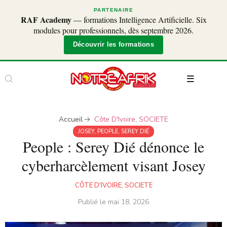
PARTENAIRE
RAF Academy
— formations Intelligence Artificielle. Six
modules pour professionnels, dès septembre 2026.
Découvrir les formations
Accueil
Côte D'Ivoire
,
SOCIETE
JOSEY
,
PEOPLE
,
SEREY DIÉ
People : Serey Dié dénonce le
cyberharcèlement visant Josey
CÔTE D'IVOIRE
,
SOCIETE
Publié le
mai 18, 2026