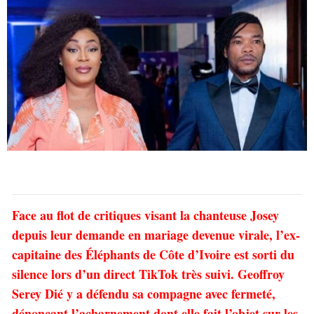
Face au flot de critiques visant la chanteuse Josey
depuis leur demande en mariage devenue virale, l’ex-
capitaine des Éléphants de Côte d’Ivoire est sorti du
silence lors d’un direct TikTok très suivi. Geoffroy
Serey Dié y a défendu sa compagne avec fermeté,
dénonçant l’acharnement dont elle fait l’objet sur les