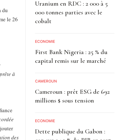
Uranium en RDC : 2 000 à 5
n du
000 tonnes parties avec le
me le 26
cobalt
ECONOMIE
First Bank Nigeria : 25 % du
capital remis sur le marché
e
prête à
CAMEROUN
Cameroun : prêt ESG de 692
millions $ sous tension
fiance
ccordée
ECONOMIE
ajouter
Dette publique du Gabon :
ation des