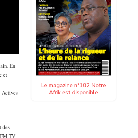
ain. En
e et
Le magazine n°102 Notre
Afrik est disponible
s Actives
t des
, BFM TV