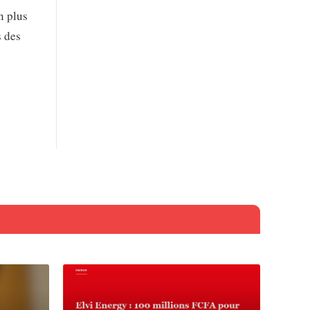
n plus
s des