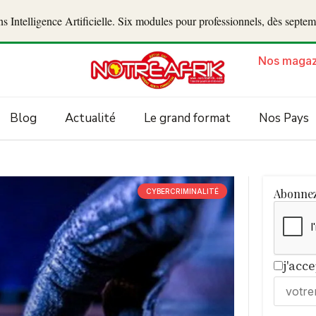
 Intelligence Artificielle. Six modules pour professionnels, dès septe
Nos magaz
Blog
Actualité
Le grand format
Nos Pays
Abonnez
CYBERCRIMINALITÉ
j'acc