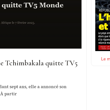
Le m
que Tchimbakala quitte TV5
ant sept ans, elle a annoncé son
 À partir