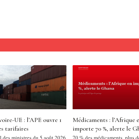
voire-UE : l’APE ouvre 1
Médicaments : l’Afrique 
s tarifaires
importe 70 %, alerte le G
l des ministres du 5 août 2026
70 % des médicaments, plus 