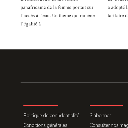
panafricaine de la femme portait sur
a adopté 
l’accès à l’eau. Un thème qui ramène
tarifaire 
l’égalité à
LA REDACTION
ABONNEMENT
Politique de confidentialité
S'abonner
Conditions générales
Consulter nos ma