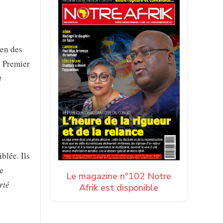
éen des
e Premier
t
blée. Ils
de
Le magazine n°102 Notre
rté
Afrik est disponible