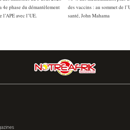
la 4e phase du démantèlement
des vaccins : au sommet de l’
de l’APE avec l’UE.
santé, John Mahama
gazines