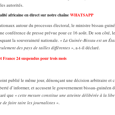
es autorités.
lité africaine en direct sur notre chaîne
WHATSAPP
ationaux autour du processus électoral, le ministre bissau-guin
une conférence de presse prévue pour ce 16 août. De son côté, l
oquant la souveraineté nationale.
« La Guinée-Bissau est un Éta
eulement des pays de tailles différentes »
, a-t-il déclaré.
t France 24 suspendus pour trois mois
nt publié le même jour, dénonçant une décision arbitraire et ci
 liberté d’informer, et accusent le gouvernement bissau-guinéen 
claré que
« cette mesure constitue une atteinte délibérée à la libe
 de faire taire les journalistes »
.