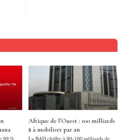
en
Afrique de l’Ouest : 100 milliards
hana
$ à mobiliser par an
de 99 %
La BAD chiffre à 90-100 milliards de