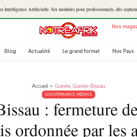
 Intelligence Artificielle. Six modules pour professionnels, dès septe
Nos magaz
Blog
Actualité
Le grand format
Nos Pays
Accueil
Guinée
,
Guinée-Bissau
GOUVERNANCE
,
MÉDIAS
issau : fermeture d
is ordonnée par les a