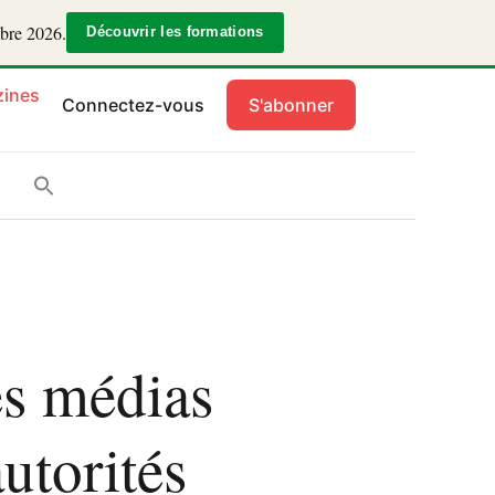
mbre 2026.
Découvrir les formations
ines
Connectez-vous
S'abonner
es médias
utorités