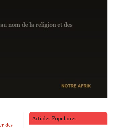
Articles Populaires
er des