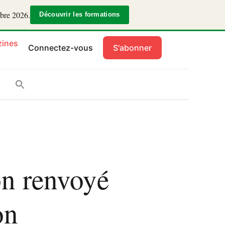
mbre 2026.
Découvrir les formations
ines
Connectez-vous
S'abonner
on renvoyé
on