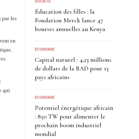
SOCIETE
Éducation des filles : la
 par les
Fondation Merck lance 47
bourses annuelles au Kenya
uvent en
tique.
ECONOMIE
res
Capital naturel : 4,23 millions
de dollars de la BAD pour 13
pays africains
e
e qui
ECONOMIE
Potentiel énergétique africain
: 850 TW pour alimenter le
prochain boom industriel
mondial