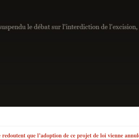
redoutent que l’adoption de ce projet de loi vienne annul