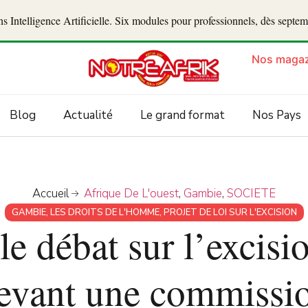
 Intelligence Artificielle. Six modules pour professionnels, dès septe
Nos magaz
Blog
Actualité
Le grand format
Nos Pays
Accueil
Afrique De L'ouest
,
Gambie
,
SOCIETE
GAMBIE
,
LES DROITS DE L'HOMME
,
PROJET DE LOI SUR L'EXCISION
le débat sur l’excisi
evant une commissi