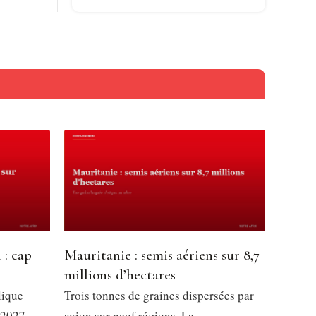
 : cap
Mauritanie : semis aériens sur 8,7
millions d’hectares
lique
Trois tonnes de graines dispersées par
 2027,
avion sur neuf régions. La