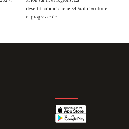
désertification touche 84 % du territoire
et progresse de
GET THE APP