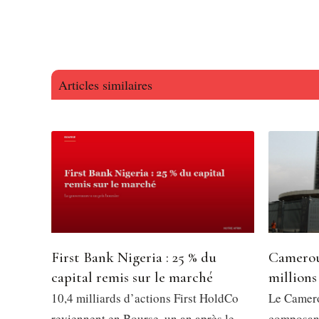
Articles similaires
First Bank Nigeria : 25 % du
Camerou
capital remis sur le marché
millions
10,4 milliards d’actions First HoldCo
Le Camero
reviennent en Bourse, un an après le
composant