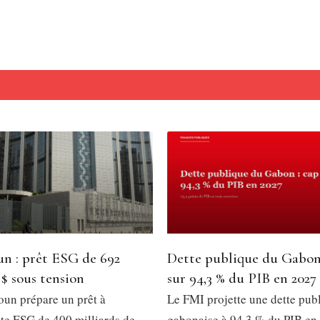
n : prêt ESG de 692
Dette publique du Gabon
 $ sous tension
sur 94,3 % du PIB en 2027
un prépare un prêt à
Le FMI projette une dette pub
e ESG de 400 milliards de
gabonaise à 94,3 % du PIB en