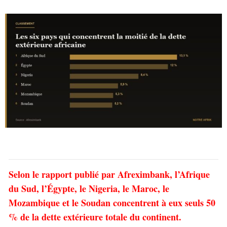
Selon le rapport publié par Afreximbank, l’Afrique
du Sud, l’Égypte, le Nigeria, le Maroc, le
Mozambique et le Soudan concentrent à eux seuls 50
% de la dette extérieure totale du continent.