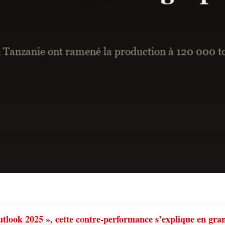
utlook 2025 », cette contre-performance s’explique en gra