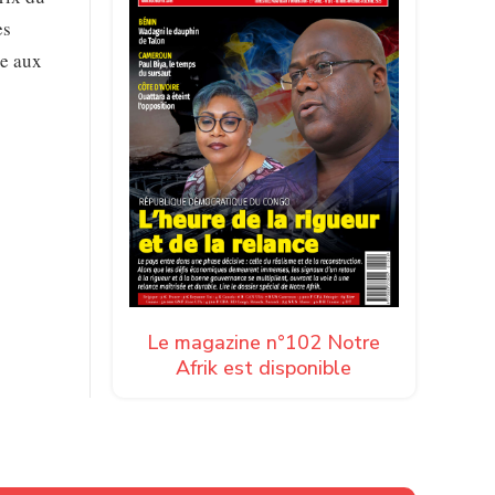
es
ne aux
Le magazine n°102 Notre
Afrik est disponible