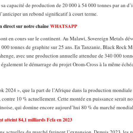
 sa capacité de production de 20 000 à 54 000 tonnes par an d’i
anticiper un rebond significatif à court terme.
en direct sur notre chaîne
WHATSAPP
 sont en cours sur le continent. Au Malawi, Sovereign Metals dé
3 000 tonnes de graphite sur 25 ans. En Tanzanie, Black Rock M
ahenge, avec une production annuelle attendue de 340 000 tonn
 également le démarrage du projet Orom-Cross à la même éché
k 2024 », que la part de l’Afrique dans la production mondiale
0, contre 10 % actuellement. Cette montée en puissance serait 
chinoise, qui domine encore aujourd’hui 80 % du marché mondial
t atteint 84,1 milliards Fcfa en 2023
ns actuelles du marché freinent l’expansion. Depuis 2023, les p