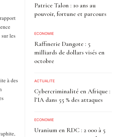
Patrice Talon : 10 ans au
pouvoir, fortune et parcours
 rapport
gence
ECONOMIE
 sur les
Raffinerie Dangote : 5
milliards de dollars visés en
octobre
ite à des
ACTUALITE
n
Cybercriminalité en Afrique :
es
l’IA dans 55 % des attaques
ECONOMIE
Uranium en RDC : 2 000 à 5
raphite,