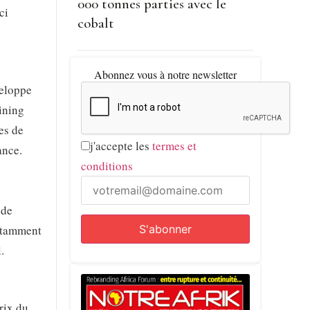
000 tonnes parties avec le
ci
cobalt
Abonnez vous à notre newsletter
veloppe
ining
es de
j'accepte les
termes et
ance.
conditions
 de
notamment
.
rix du