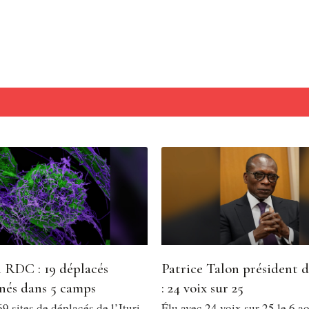
 RDC : 19 déplacés
Patrice Talon président 
nés dans 5 camps
: 24 voix sur 25
9 sites de déplacés de l’Ituri
Élu avec 24 voix sur 25 le 6 a