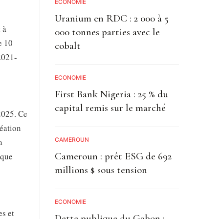
ECONOMIE
Uranium en RDC : 2 000 à 5
 à
000 tonnes parties avec le
e 10
cobalt
2021-
ECONOMIE
First Bank Nigeria : 25 % du
capital remis sur le marché
 2025. Ce
réation
CAMEROUN
a
Cameroun : prêt ESG de 692
aque
millions $ sous tension
ECONOMIE
es et
Dette publique du Gabon :