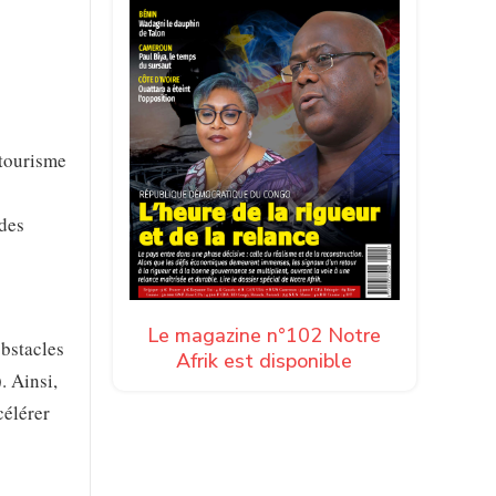
 tourisme
 des
Le magazine n°102 Notre
obstacles
Afrik est disponible
. Ainsi,
célérer