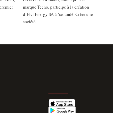
 premier
marque Tecno, participe à la création
d’Elvi Energy SA à Yaoundé. Créer une
société
GET THE APP