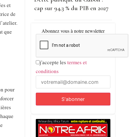
es et
cap sur 94,3 % du PIB en 2027
trice de
’atelier.
Abonnez vous à notre newsletter
nt que
j'accepte les
termes et
conditions
on pour
nforcer
lières
 chaque
me