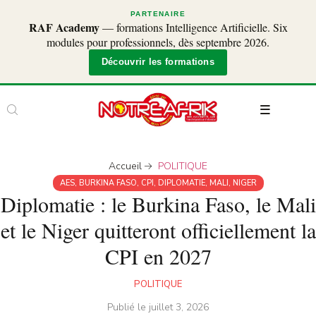
PARTENAIRE
RAF Academy
— formations Intelligence Artificielle. Six
modules pour professionnels, dès septembre 2026.
Découvrir les formations
Accueil
POLITIQUE
AES
,
BURKINA FASO
,
CPI
,
DIPLOMATIE
,
MALI
,
NIGER
Diplomatie : le Burkina Faso, le Mali
et le Niger quitteront officiellement la
CPI en 2027
POLITIQUE
Publié le
juillet 3, 2026