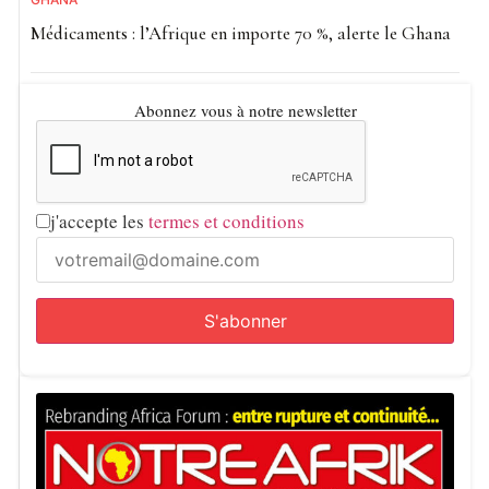
internationale, tandis que Human Rights Watch appelle les
Médicaments : l’Afrique en importe 70 %, alerte le Ghana
États africains et les autres membres de la CPI à
convaincre les trois pays de revenir sur leur décision.
Abonnez vous à notre newsletter
Lire :
Niger : le retrait de la CPI officiellement
engagé
Créée en 2002, la Cour pénale internationale est
j'accepte les
termes et conditions
compétente pour juger les auteurs présumés de génocide,
de crimes contre l’humanité, de crimes de guerre et du
crime d’agression lorsque les juridictions nationales ne
peuvent ou ne veulent pas engager de poursuites.
Le retrait du Burkina Faso, du Mali et du Niger intervient
alors que les trois pays restent confrontés à une insécurité
persistante liée aux groupes jihadistes. Parallèlement,
leurs forces armées font régulièrement l’objet