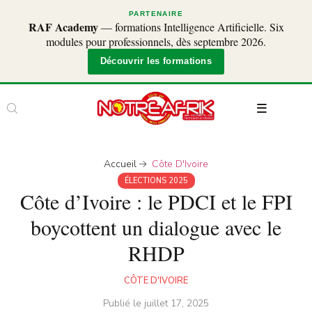
PARTENAIRE
RAF Academy
— formations Intelligence Artificielle. Six
modules pour professionnels, dès septembre 2026.
Découvrir les formations
Accueil
Côte D'Ivoire
ÉLECTIONS 2025
Côte d’Ivoire : le PDCI et le FPI
boycottent un dialogue avec le
RHDP
CÔTE D'IVOIRE
Publié le
juillet 17, 2025