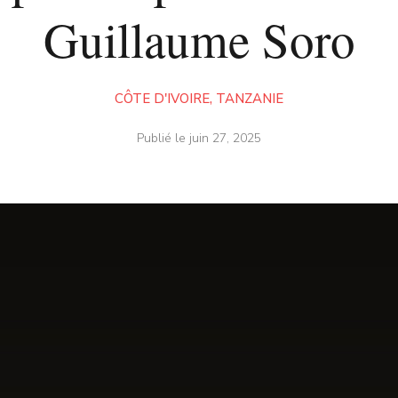
Guillaume Soro
CÔTE D'IVOIRE
,
TANZANIE
Publié le
juin 27, 2025