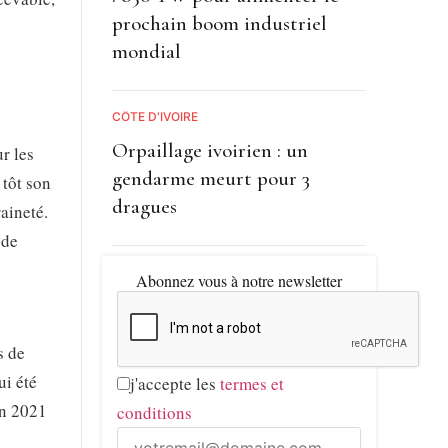
prochain boom industriel
mondial
CÔTE D'IVOIRE
Orpaillage ivoirien : un
r les
gendarme meurt pour 3
 tôt son
dragues
aineté.
 de
Abonnez vous à notre newsletter
s de
ui été
j'accepte les
termes et
en 2021
conditions