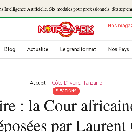
 Intelligence Artificielle. Six modules pour professionnels, dès septe
Nos magaz
Blog
Actualité
Le grand format
Nos Pays
Accueil
Côte D'Ivoire
,
Tanzanie
ÉLECTIONS
re : la Cour africaine
déposées par Laurent