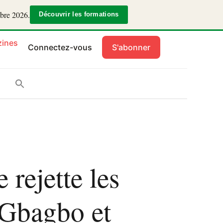
mbre 2026.
Découvrir les formations
ines
Connectez-vous
S'abonner
 rejette les
 Gbagbo et