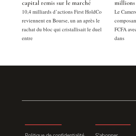
capital remis sur le marché
millions
10,4 milliards d’actions First HoldCo
Le Camero
reviennent en Bourse, un an après le
composant
rachat du bloc qui cristallisait le duel
FCFA avec
entre
dans
LA REDACTION
ABONNEMENT
Politique de confidentialité
S'abonner