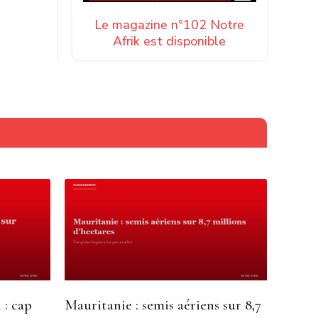
Le magazine n°102 Notre
Afrik est disponible
 : cap
Mauritanie : semis aériens sur 8,7