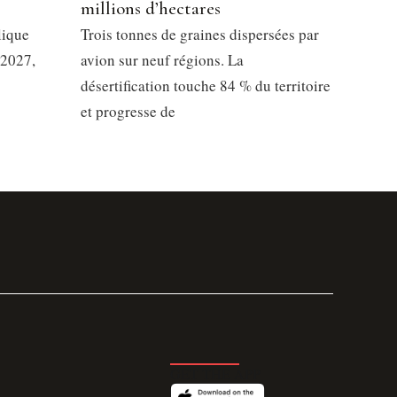
millions d’hectares
lique
Trois tonnes de graines dispersées par
 2027,
avion sur neuf régions. La
désertification touche 84 % du territoire
et progresse de
GET THE APP