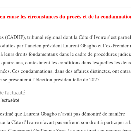
t en cause les circonstances du procès et de la condamnatio
es (CADHP), tribunal régional dont la Côte d’Ivoire s’est partie
troduites par l’ancien président Laurent Gbagbo et l’ex-Premier 
à leurs droits fondamentaux dans le cadre de procédures judici
 quatre ans, contestaient les conditions dans lesquelles les deu
nées. Ces condamnations, dans des affaires distinctes, ont entra
e se présenter à l’élection présidentielle de 2025.
’actualité
 a estimé que Laurent Gbagbo n’avait pas démontré de manière
e la Côte d’Ivoire n’avait pas enfreint son droit à participer à l
tre. Concernant Guillaume Soro, la cour a jugé son recours irre