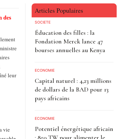
Articles Populaires
n des
SOCIETE
Éducation des filles : la
llement
Fondation Merck lance 47
ministre
bourses annuelles au Kenya
aires
x
ECONOMIE
îné leur
Capital naturel : 4,23 millions
de dollars de la BAD pour 13
pays africains
ECONOMIE
Potentiel énergétique africain
a vie
: 850 TW pour alimenter le
cevable,