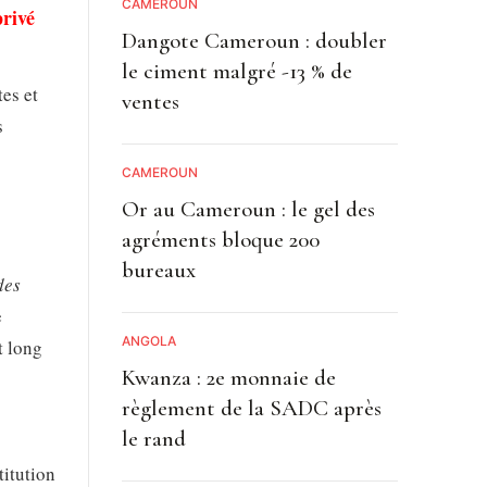
CAMEROUN
privé
Dangote Cameroun : doubler
le ciment malgré -13 % de
es et
ventes
s
CAMEROUN
Or au Cameroun : le gel des
agréments bloque 200
bureaux
des
e
ANGOLA
t long
Kwanza : 2e monnaie de
règlement de la SADC après
le rand
itution