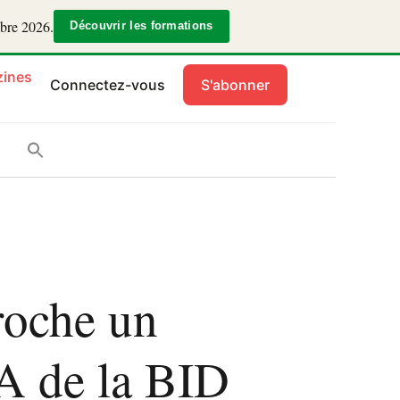
mbre 2026.
Découvrir les formations
ines
Connectez-vous
S'abonner
oche un
A de la BID