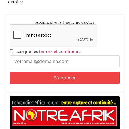
octobre
Quelques heures plus tard, il a également diffusé une
seconde publication reprenant la réaction du ministre de
l’Intérieur.
«Si mon intention était de soutenir les
Abonnez vous à notre newsletter
putschistes, je n’aurais pas publié cette deuxième
information»
, a-t-il plaidé. Malgré ses explications, la
Cour a retenu sa culpabilité. Le journaliste dispose
j'accepte les
termes et conditions
désormais d’un délai de 15 jours pour interjeter appel de
cette décision.