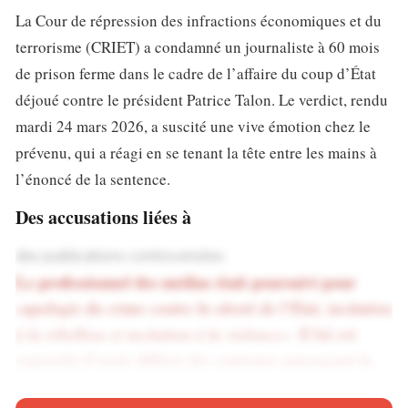
La Cour de répression des infractions économiques et du
terrorisme (CRIET) a condamné un journaliste à 60 mois
de prison ferme dans le cadre de l’affaire du coup d’État
déjoué contre le président Patrice Talon. Le verdict, rendu
mardi 24 mars 2026, a suscité une vive émotion chez le
prévenu, qui a réagi en se tenant la tête entre les mains à
l’énoncé de la sentence.
Des accusations liées à
des publications controversées
Le professionnel des médias était poursuivi pour
«apologie du crime contre la sûreté de l’État, incitation
Il lui est
à la rébellion et incitation à la violence».
reproché d’avoir diffusé des contenus annonçant la
prise de pouvoir par des militaires lors de la tentative