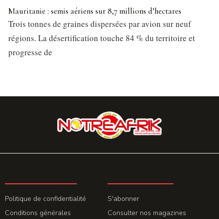
Mauritanie : semis aériens sur 8,7 millions d’hectares
Trois tonnes de graines dispersées par avion sur neuf
régions. La désertification touche 84 % du territoire et
progresse de
LA REDACTION
ABONNEMENT
Politique de confidentialité
S'abonner
Conditions générales
Consulter nos magazines