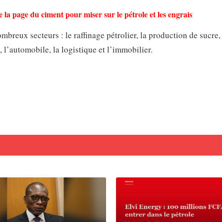
 la page du ciment pour miser sur le pétrole et les engrais
reux secteurs : le raffinage pétrolier, la production de sucre, 
, l’automobile, la logistique et l’immobilier.