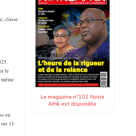
e, classe
025.
ur le
la même
Le magazine n°102 Notre
Afrik est disponible
se en
 sur 11