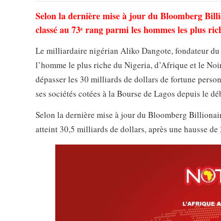
Selon la dernière mise à jour du Bloomberg Billi
classé au 73ᵉ rang parmi les hommes les plus ri
Le milliardaire nigérian Aliko Dangote, fondateur d
l’homme le plus riche du Nigeria, d’Afrique et le Noi
dépasser les 30 milliards de dollars de fortune perso
ses sociétés cotées à la Bourse de Lagos depuis le dé
Selon la dernière mise à jour du Bloomberg Billionai
atteint 30,5 milliards de dollars, après une hausse de 