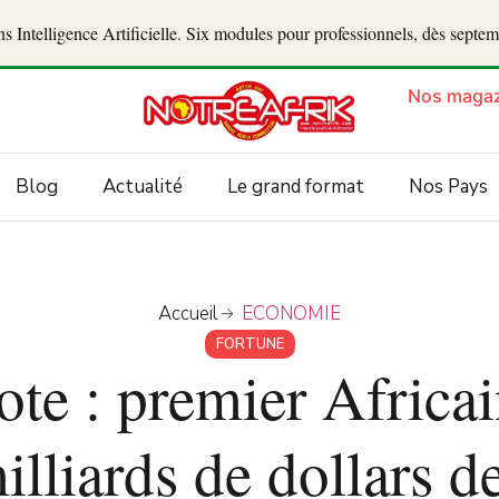
 Intelligence Artificielle. Six modules pour professionnels, dès septe
Nos magaz
Blog
Actualité
Le grand format
Nos Pays
Accueil
ECONOMIE
FORTUNE
te : premier Africai
illiards de dollars d