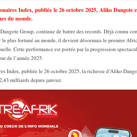
onaires Index, publiée le 26 octobre 2025, Aliko Dangote e
ches du monde.
u Dangote Group, continue de battre des records. Déjà connu c
r le plus fortuné au monde, il devient désormais le premier Afri
nnelle. Cette performance est portée par la progression spectacu
but de l’année 2025.
res Index, publiée le 26 octobre 2025, la richesse d’Aliko Dang
2,43 milliards depuis janvier.