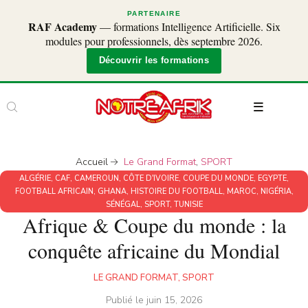
PARTENAIRE
RAF Academy
— formations Intelligence Artificielle. Six
modules pour professionnels, dès septembre 2026.
Découvrir les formations
Accueil
Le Grand Format
,
SPORT
ALGÉRIE
,
CAF
,
CAMEROUN
,
CÔTE D'IVOIRE
,
COUPE DU MONDE
,
EGYPTE
,
FOOTBALL AFRICAIN
,
GHANA
,
HISTOIRE DU FOOTBALL
,
MAROC
,
NIGÉRIA
,
SÉNÉGAL
,
SPORT
,
TUNISIE
Afrique & Coupe du monde : la
conquête africaine du Mondial
LE GRAND FORMAT
,
SPORT
Publié le
juin 15, 2026