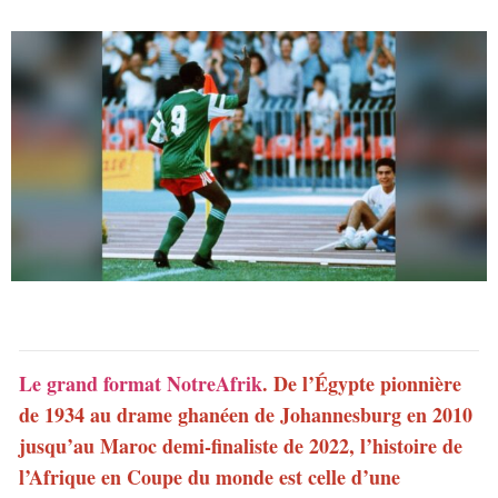
Le grand format NotreAfrik
.
De l’Égypte pionnière
de 1934 au drame ghanéen de Johannesburg en 2010
jusqu’au Maroc demi-finaliste de 2022, l’histoire de
l’Afrique en Coupe du monde est celle d’une