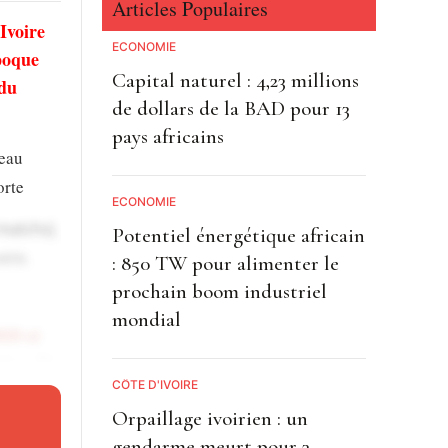
Articles Populaires
Ivoire
ECONOMIE
poque
Capital naturel : 4,23 millions
 du
de dollars de la BAD pour 13
pays africains
peau
orte
ECONOMIE
matchs),
Potentiel énergétique africain
rre.
: 850 TW pour alimenter le
prochain boom industriel
mondial
010 et
ites. Et
CÔTE D'IVOIRE
Orpaillage ivoirien : un
gendarme meurt pour 3