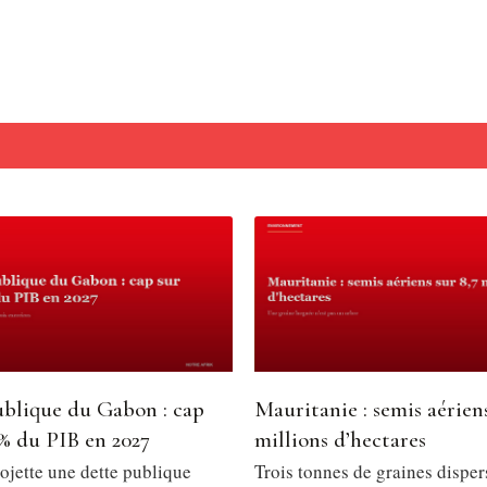
demption a sonné !
oln Financial Field (Philadelphie).
Field de (Toronto).
n Financial Field de (Philadelphie).
ublique du Gabon : cap
Mauritanie : semis aériens
 % du PIB en 2027
millions d’hectares
ojette une dette publique
Trois tonnes de graines disper