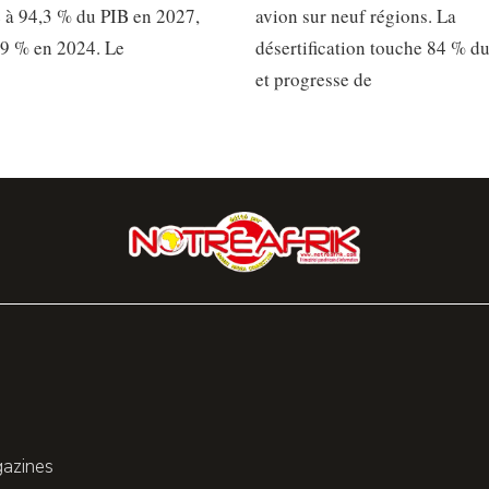
 à 94,3 % du PIB en 2027,
avion sur neuf régions. La
,9 % en 2024. Le
désertification touche 84 % du 
et progresse de
gazines