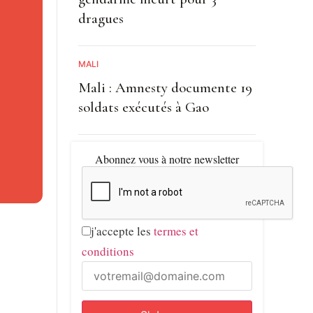
dragues
4 points
rée »
MALI
Mali : Amnesty documente 19
soldats exécutés à Gao
ntrejeu
e force
Abonnez vous à notre newsletter
mande),
j'accepte les
termes et
u
conditions
le
 du