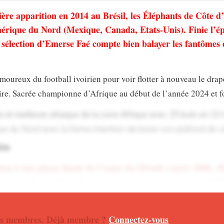
re apparition en 2014 au Brésil, les Éléphants de Côte d’
mérique du Nord (Mexique, Canada, Etats-Unis). Finie l’é
a sélection d’Emerse Faé compte bien balayer les fantômes
moureux du football ivoirien pour voir flotter à nouveau le dra
aire. Sacrée championne d’Afrique au début de l’année 2024 et f
e et meilleure attaque de la zone Afrique avec 25 buts en 10 
e du Nord avec la ferme intention de briser son plafond de ve
aim
ation à une phase finale de Coupe du Monde (après 2006, 2
e 9 matchs en phase finale, pour 3 victoires, 1 nul et 5 défa
e premier tour.
alité
 nos membres. Déjà membre ?
Connectez-vous