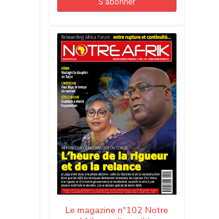
des
 si elle
 le tout
estro »,
e minute
e 2-1),
Le magazine n°102 Notre