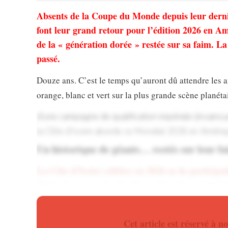
Absents de la Coupe du Monde depuis leur derniè
font leur grand retour pour l’édition 2026 en A
de la « génération dorée » restée sur sa faim. L
passé.
Douze ans. C’est le temps qu’auront dû attendre les a
orange, blanc et vert sur la plus grande scène planét
d’une campagne de qualification impériale (invaincu
la Côte d’Ivoire aborde ce Mondial 2026 en Amériqu
Un historique de géants… restés sur leur f
La Côte d’Ivoire célèbre en 2026 sa 4e particip
2014). À ce jour, la sélection a disputé un total d
cette année, l’objectif est clair : franchir enfin l
Téléchargez
l’application pour ne rien rater de l’actu
Cet article est réservé à