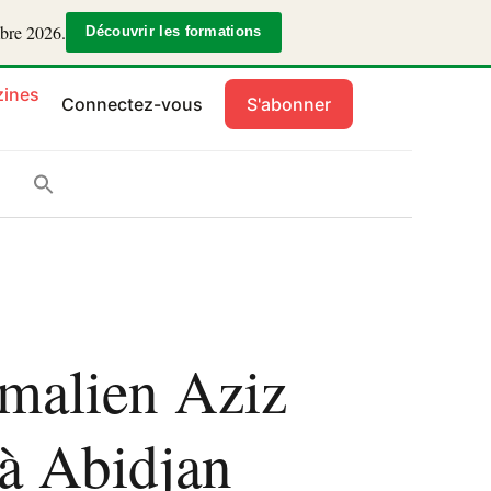
mbre 2026.
Découvrir les formations
ines
Connectez-vous
S'abonner
e malien Aziz
à Abidjan