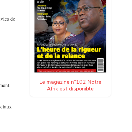
ivies de
Le magazine n°102 Notre
ément
Afrik est disponible
ociaux