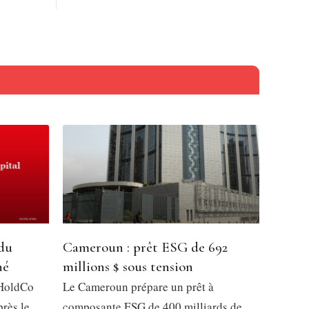
 du
Cameroun : prêt ESG de 692
hé
millions $ sous tension
 HoldCo
Le Cameroun prépare un prêt à
près le
composante ESG de 400 milliards de