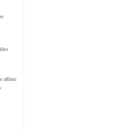
et
llet
e affaire
s