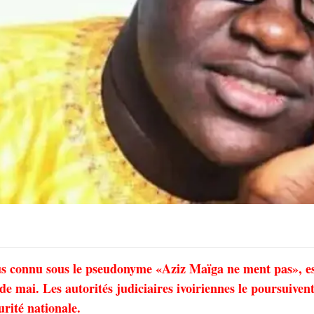
us connu sous le pseudonyme «Aziz Maïga ne ment pas», e
e mai. Les autorités judiciaires ivoiriennes le poursuiven
urité nationale.