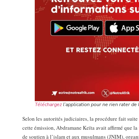
Téléchargez
l’application pour ne rien rater de l
Selon les autorités judiciaires, la procédure fait suit
cette émission, Abdramane Keïta avait affirmé que la 
de soutien à l’islam et aux musulmans (JNIM), organis