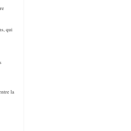
re
ns, qui
s
entre la