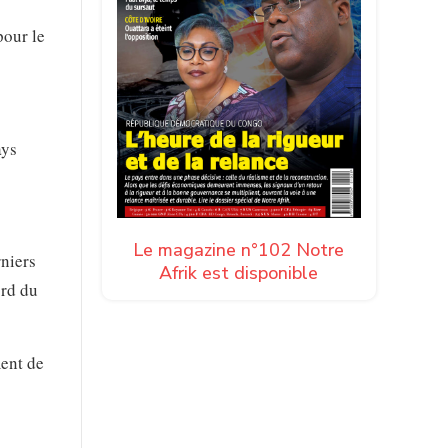
pour le
ays
Le magazine n°102 Notre
rniers
Afrik est disponible
ord du
ment de