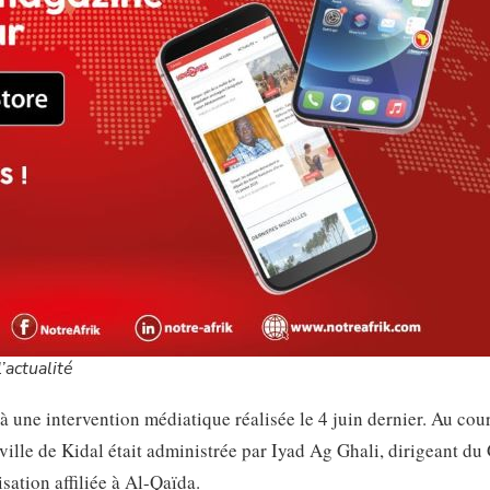
’actualité
e à une intervention médiatique réalisée le 4 juin dernier. Au cou
ville de Kidal était administrée par Iyad Ag Ghali, dirigeant d
ation affiliée à Al-Qaïda.