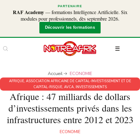
PARTENAIRE
RAF Academy
— formations Intelligence Artificielle. Six
modules pour professionnels, dès septembre 2026.
Découvrir les formations
Accueil
ECONOMIE
AFRIQUE
,
ASSOCIATION AFRICAINE DE CAPITAL-INVESTISSEMENT ET DE
CAPITAL-RISQUE
,
AVCA
,
INVESTISSEMENTS
Afrique : 47 milliards de dollars
d’investissements privés dans les
infrastructures entre 2012 et 2023
ECONOMIE