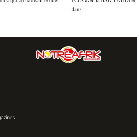
bloc qui cristallisait le duel
FCFA avec la BAD, l’ATIDI et 
dans
gazines