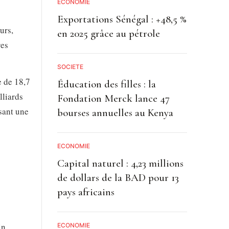
ECONOMIE
Exportations Sénégal : +48,5 %
urs,
en 2025 grâce au pétrole
res
SOCIETE
e de 18,7
Éducation des filles : la
lliards
Fondation Merck lance 47
sant une
bourses annuelles au Kenya
ECONOMIE
Capital naturel : 4,23 millions
de dollars de la BAD pour 13
pays africains
in
ECONOMIE