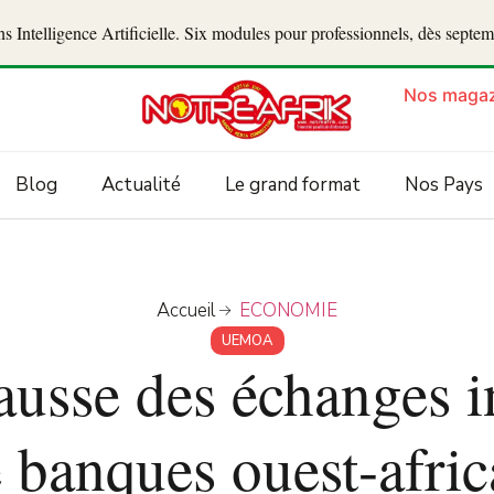
 Intelligence Artificielle. Six modules pour professionnels, dès septe
Nos magaz
Blog
Actualité
Le grand format
Nos Pays
Accueil
ECONOMIE
UEMOA
sse des échanges in
e banques ouest-afric