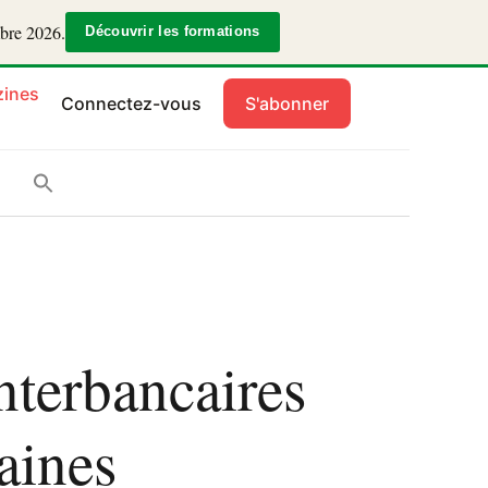
mbre 2026.
Découvrir les formations
ines
Connectez-vous
S'abonner
terbancaires
aines