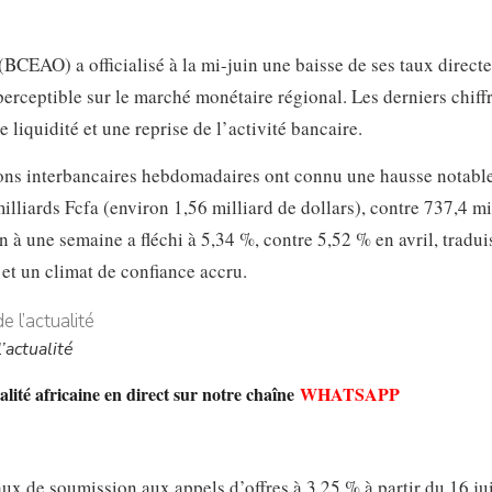
(BCEAO) a officialisé à la mi-juin une baisse de ses taux directe
rceptible sur le marché monétaire régional. Les derniers chiff
liquidité et une reprise de l’activité bancaire.
ions interbancaires hebdomadaires ont connu une hausse notabl
liards Fcfa (environ 1,56 milliard de dollars), contre 737,4 mi
 à une semaine a fléchi à 5,34 %, contre 5,52 % en avril, tradui
 et un climat de confiance accru.
’actualité
lité africaine en direct sur notre chaîne
WHATSAPP
ux de soumission aux appels d’offres à 3,25 % à partir du 16 ju