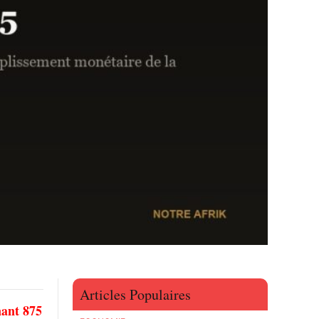
Articles Populaires
nant 875