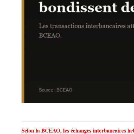
Selon la BCEAO, les échanges interbancaires h