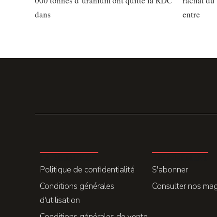
000 tonnes d’uranium ont quitté la RDC
rachat du 
dans
entre
LA REDACTION
ABONNEMENT
Politique de confidentialité
S'abonner
Conditions générales
Consulter nos ma
d'utilisation
Conditions générales de vente