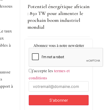
 dessous
Potentiel énergétique africain
: 850 TW pour alimenter le
e
prochain boom industriel
mondial
Le taux
aux
ables à
Abonnez vous à notre newsletter
j'accepte les
termes et
 hausse
conditions
ts
apport à