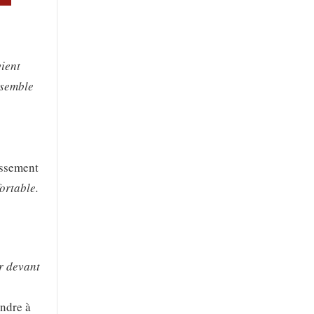
vient
nsemble
issement
ortable.
r devant
ondre à