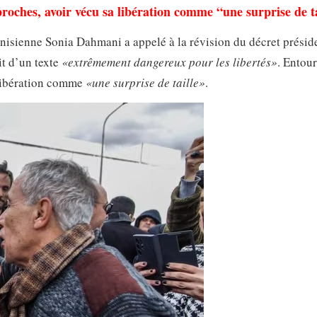
proches, avoir vécu sa libération comme “une surprise de ta
unisienne Sonia Dahmani a appelé à la révision du décret préside
git d’un texte
«extrêmement dangereux pour les libertés»
. Entou
 libération comme
«une surprise de taille»
.