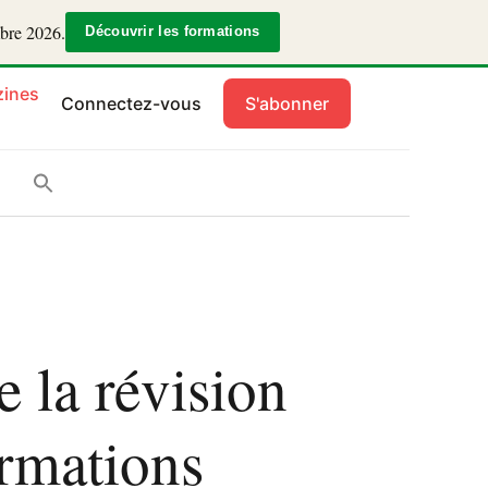
mbre 2026.
Découvrir les formations
ines
Connectez-vous
S'abonner
 la révision
ormations