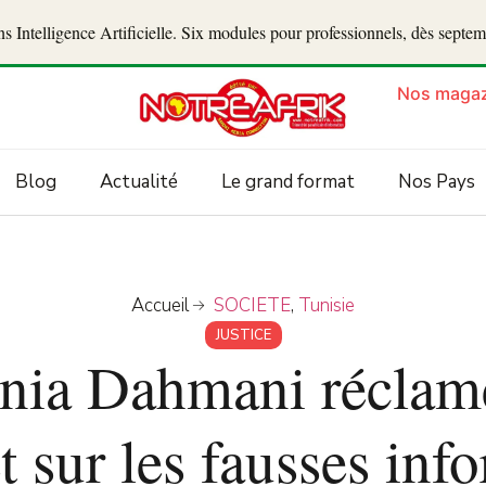
 Intelligence Artificielle. Six modules pour professionnels, dès septe
Nos magaz
Blog
Actualité
Le grand format
Nos Pays
Accueil
SOCIETE
,
Tunisie
JUSTICE
onia Dahmani réclame
t sur les fausses inf