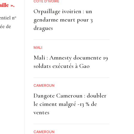
CÔTE D'IVOIRE
ille ».
Orpaillage ivoirien : un
ntiel nᵒ
gendarme meurt pour 3
rée de
dragues
MALI
Mali : Amnesty documente 19
soldats exécutés à Gao
CAMEROUN
Dangote Cameroun : doubler
le ciment malgré -13 % de
ventes
CAMEROUN