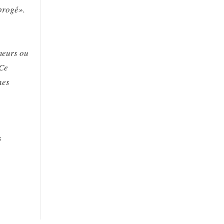
abrogé».
meurs ou
Ce
nes
s