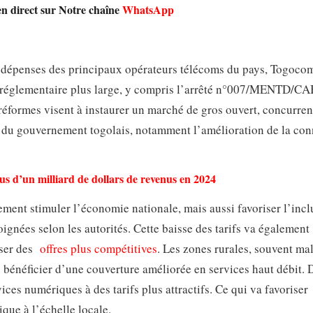
en direct sur Notre chaîne
WhatsApp
es dépenses des principaux opérateurs télécoms du pays, Togocom
e réglementaire plus large, y compris l’arrêté n°007/MENTD/CA
 réformes visent à instaurer un marché de gros ouvert, concurrent
s du gouvernement togolais, notamment l’amélioration de la con
us d’un milliard de dollars de revenus en 2024
ement stimuler l’économie nationale, mais aussi favoriser l’incl
oignées selon les autorités. Cette baisse des tarifs va également
oser des
offres plus compétitives
. Les zones rurales, souvent ma
si bénéficier d’une couverture améliorée en services haut débit. 
ices numériques à des tarifs plus attractifs. Ce qui va favoriser
ue à l’échelle locale.