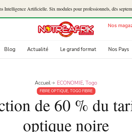
 Intelligence Artificielle. Six modules pour professionnels, dès septe
Nos magaz
Blog
Actualité
Le grand format
Nos Pays
Accueil
ECONOMIE
,
Togo
FIBRE OPTIQUE
,
TOGO FIBRE
tion de 60 % du tari
optique noire