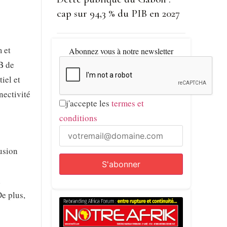
cap sur 94,3 % du PIB en 2027
 et
Abonnez vous à notre newsletter
B de
iel et
nectivité
j'accepte les
termes et
conditions
usion
l
De plus,