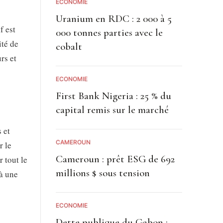
ECONOMIE
Uranium en RDC : 2 000 à 5
f est
000 tonnes parties avec le
ité de
cobalt
rs et
ECONOMIE
First Bank Nigeria : 25 % du
capital remis sur le marché
 et
CAMEROUN
r le
Cameroun : prêt ESG de 692
r tout le
millions $ sous tension
 à une
ECONOMIE
Dette publique du Gabon :