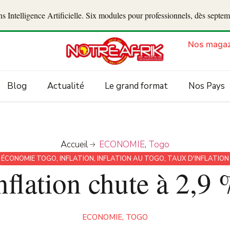
 Intelligence Artificielle. Six modules pour professionnels, dès septe
Nos magaz
Blog
Actualité
Le grand format
Nos Pays
Accueil
ECONOMIE
,
Togo
ÉCONOMIE TOGO
,
INFLATION
,
INFLATION AU TOGO
,
TAUX D'INFLATION
inflation chute à 2,9
ECONOMIE
,
TOGO