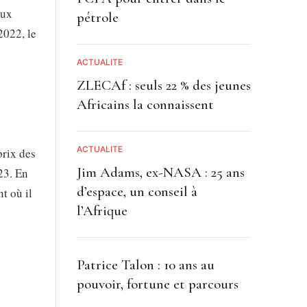
aux
pétrole
2022, le
s
ACTUALITE
ZLECAf : seuls 22 % des jeunes
Africains la connaissent
ACTUALITE
prix des
Jim Adams, ex-NASA : 25 ans
23. En
d’espace, un conseil à
t où il
l’Afrique
Patrice Talon : 10 ans au
pouvoir, fortune et parcours