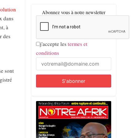
volution
Abonnez vous à notre newsletter
ix dans
t, à
ur des
j'accepte les
termes et
conditions
se sont
gistré