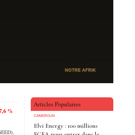
Articles Populaires
 7,6 %
CAMEROUN
Elvi Energy : 100 millions
NSEED),
FCFA pour entrer dans le