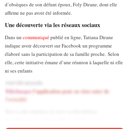
d’obsèques de son défunt époux, Foly Dirane, dont elle
affirme ne pas avoir été informée.
Une découverte via les réseaux sociaux
Dans un
communiqué
publié en ligne, Tatiana Dirane
indique avoir découvert sur Facebook un programme
élaboré sans la participation de sa famille proche. Selon
elle, cette initiative émane d’une réunion à laquelle ni elle
ni ses enfants
n’ont été associés.
Téléchargez
l’application pour ne rien rater de
l’actualité
Face à cette situation, la veuve se désolidarise
formellement du contenu diffusé, qu’elle juge non
conforme aux règles de concertation familiale.
«Je ne suis