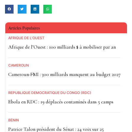
Une communication qui interpelle
Cette sortie publique met en lumière les tensions qui
Articles Populaires
peuvent entourer la gestion des obsèques de figures
publiques, notamment à l’ère des réseaux sociaux où les
AFRIQUE DE L'OUEST
informations circulent rapidement, parfois sans validation
Afrique de l’Ouest : 100 milliards $ à mobiliser par an
des proches.
CAMEROUN
Dans ce contexte, Tatiana Dirane appelle à ne pas
Cameroun-FMI : 300 milliards manquent au budget 2027
l’associer à des initiatives prises sans son consentement,
soulignant la nécessité d’une communication officielle et
concertée autour de la mémoire de Foly Dirane.
RÉPUBLIQUE DÉMOCRATIQUE DU CONGO (RDC)
Ebola en RDC : 19 déplacés contaminés dans 5 camps
BÉNIN
Patrice Talon président du Sénat : 24 voix sur 25