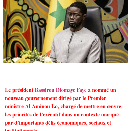
Le président
Bassirou Diomaye Faye
a nommé un
nouveau gouvernement dirigé par le Premier
ministre Al Aminou Lo, chargé de mettre en œuvre
les priorités de l’exécutif dans un contexte marqué
par d’importants défis économiques, sociaux et
institutionnels.