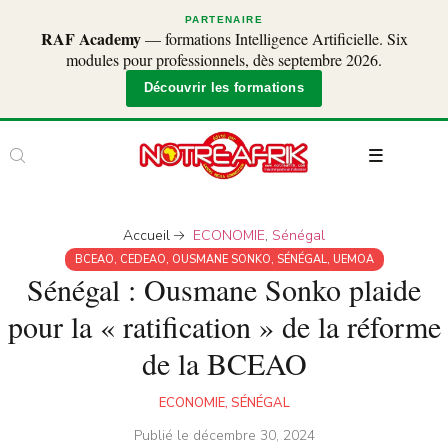
PARTENAIRE
RAF Academy
— formations Intelligence Artificielle. Six
modules pour professionnels, dès septembre 2026.
Découvrir les formations
Accueil
ECONOMIE
,
Sénégal
BCEAO
,
CEDEAO
,
OUSMANE SONKO
,
SÉNÉGAL
,
UEMOA
Sénégal : Ousmane Sonko plaide
pour la « ratification » de la réforme
de la BCEAO
ECONOMIE
,
SÉNÉGAL
Publié le
décembre 30, 2024