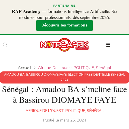
PARTENAIRE
RAF Academy
— formations Intelligence Artificielle. Six
modules pour professionnels, dès septembre 2026.
Découvrir les formations
Accueil
Afrique De L'ouest
,
POLITIQUE
,
Sénégal
AMADOU BA
,
BASSIROU DIOMAYE FAYE
,
ELECTION PRÉSIDENTIELLE SÉNÉGAL
2024
Sénégal : Amadou BA s’incline face
à Bassirou DIOMAYE FAYE
AFRIQUE DE L'OUEST
,
POLITIQUE
,
SÉNÉGAL
Publié le
mars 25, 2024