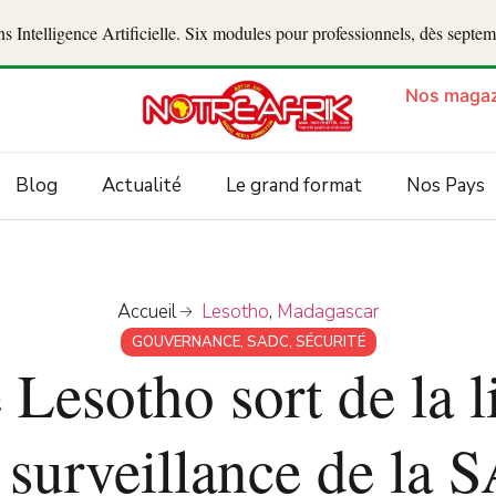
 Intelligence Artificielle. Six modules pour professionnels, dès septe
Nos magaz
Blog
Actualité
Le grand format
Nos Pays
Accueil
Lesotho
,
Madagascar
GOUVERNANCE
,
SADC
,
SÉCURITÉ
e Lesotho sort de la l
 surveillance de la