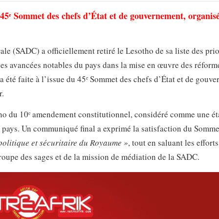
 45ᵉ Sommet des chefs d’État et de gouvernement, organis
 (SADC) a officiellement retiré le Lesotho de sa liste des prio
 les avancées notables du pays dans la mise en œuvre des réform
 a été faite à l’issue du 45ᵉ Sommet des chefs d’État et de gouv
r.
otho du 10ᵉ amendement constitutionnel, considéré comme une ét
 pays. Un communiqué final a exprimé la satisfaction du Sommet
 politique et sécuritaire du Royaume »
, tout en saluant les efforts
oupe des sages et de la mission de médiation de la SADC.