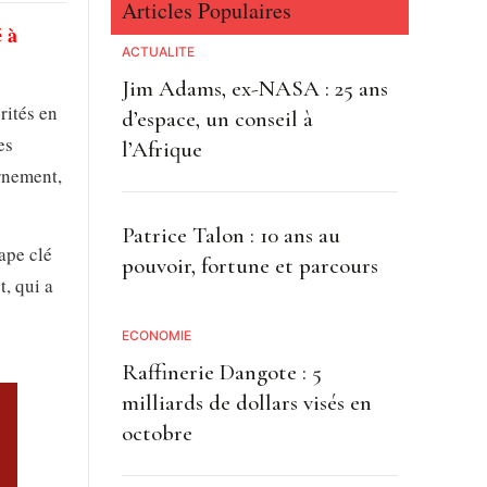
Articles Populaires
é à
ACTUALITE
Jim Adams, ex-NASA : 25 ans
rités en
d’espace, un conseil à
es
l’Afrique
ernement,
Patrice Talon : 10 ans au
ape clé
pouvoir, fortune et parcours
, qui a
ECONOMIE
Raffinerie Dangote : 5
milliards de dollars visés en
octobre