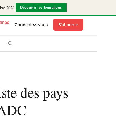
mbre 2026.
Découvrir les formations
ines
Connectez-vous
S'abonner
iste des pays
 SADC