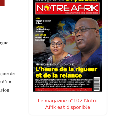
logue
rgane de
e d’un
ision
Le magazine n°102 Notre
Afrik est disponible