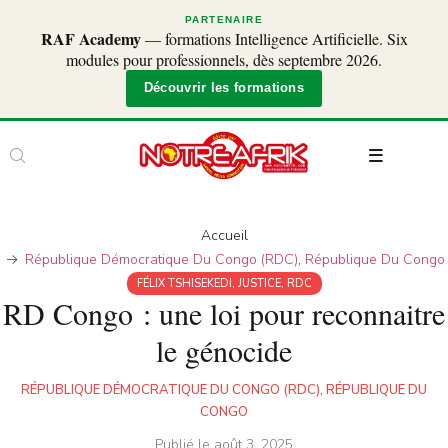
PARTENAIRE
RAF Academy
— formations Intelligence Artificielle. Six
modules pour professionnels, dès septembre 2026.
Découvrir les formations
Accueil
République Démocratique Du Congo (RDC)
,
République Du Congo
FÉLIX TSHISEKEDI
,
JUSTICE
,
RDC
RD Congo : une loi pour reconnaitre
le génocide
RÉPUBLIQUE DÉMOCRATIQUE DU CONGO (RDC)
,
RÉPUBLIQUE DU
CONGO
Publié le
août 3, 2025