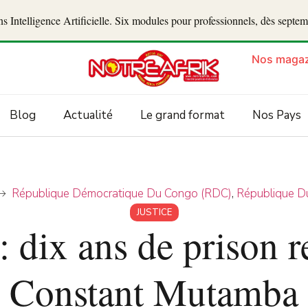
 Intelligence Artificielle. Six modules pour professionnels, dès septe
Nos magaz
Blog
Actualité
Le grand format
Nos Pays
République Démocratique Du Congo (RDC)
,
République D
JUSTICE
dix ans de prison r
Constant Mutamba