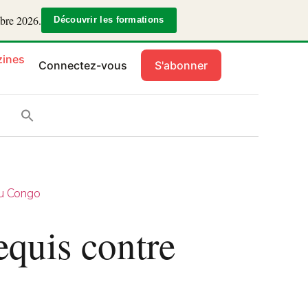
mbre 2026.
Découvrir les formations
ines
Connectez-vous
S'abonner
u Congo
equis contre