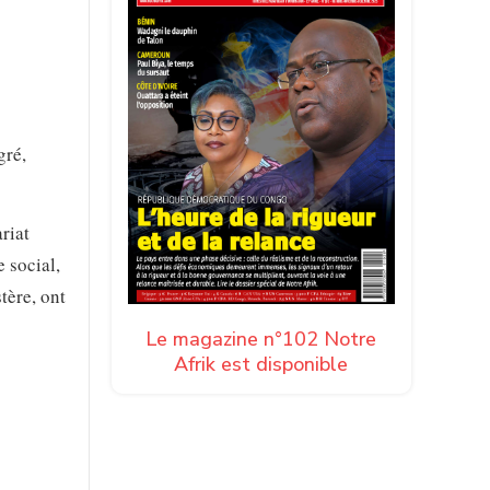
gré,
riat
e social,
tère, ont
Le magazine n°102 Notre
Afrik est disponible