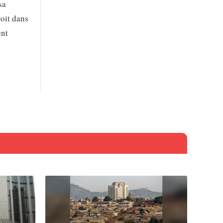
sa
voit dans
ent