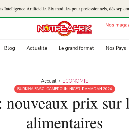
 Intelligence Artificielle. Six modules pour professionnels, dès septe
Nos magaz
Blog
Actualité
Le grand format
Nos Pays
Accueil
ECONOMIE
BURKINA FASO
,
CAMEROUN
,
NIGER
,
RAMADAN 2024
 nouveaux prix sur l
alimentaires