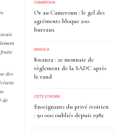
CAMEROUN
rs
Or au Cameroun : le gel des
agréments bloque 200
bureaux
’avais
alement
ANGOLA
fruits
Kwanza : 2e monnaie de
règlement de la SADC après
se des
le rand
écisent
ne
CÔTE D'IVOIRE
é de
Enseignants du privé ivoirien
: 90 000 oubliés depuis 1982