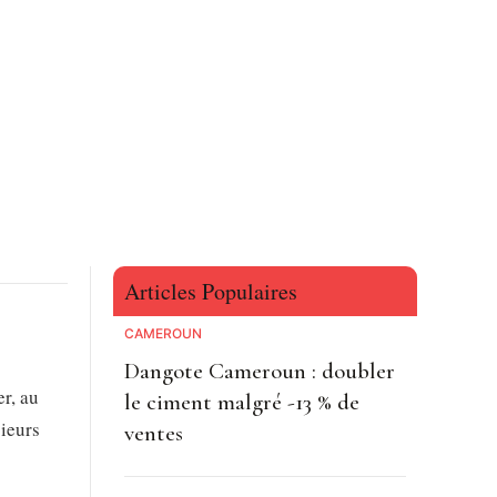
Articles Populaires
CAMEROUN
Dangote Cameroun : doubler
er, au
le ciment malgré -13 % de
ieurs
ventes