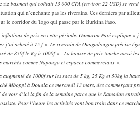
e riz
basmati qui coûtait 13 000 CFA (environ 22 USD) se vend
tuation qui n’enchante pas les riverains. Ces derniers par ailleu
ur le corridor du Togo qui passe par le Burkina Faso.
 inflations de prix en cette période. Oumarou Paré explique « j
ier j’ai acheté à 75 f ». Le riverain de Ouagadougou précise ég
ssé de 850f le Kg à 1000f ». La hausse de prix touche aussi les 
ains marchés comme Napougo et espaces commerciaux ».
 augmenté de 1000f sur les sacs de 5 kg, 25 Kg et 50kg la haus
marché Mboppi à Douala ce mercredi 13 mars, des commerçant pr
 de voir d’ici la fin de la semaine parce que le Ramadan entrai
ssiste. Pour l’heure les activités vont bon train dans ce march