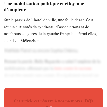
Une mobilisation politique et citoyenne
d’ampleur
Sur le parvis de l’hôtel de ville, une foule dense s’est
réunie aux côtés de syndicats, d’associations et de
nombreuses figures de la gauche française. Parmi elles,
Jean-Luc Mélenchon,
Mathilde Panot ou encore Sophia Chikirou.
Prenant la parole, Bally Bagayoko a salué l’ampleur de la
mobilisation, affirmant que la
lutte contre le racisme
devait être menée sans crainte. Il a également insisté sur
l’attachement aux valeurs républicaines et dénoncé des
institutions qu’il juge parfois défaillantes face à ces
dérives.
Cet article est réservé à nos membres. Déjà
Le rassemblement, présenté comme un moment d’unité,