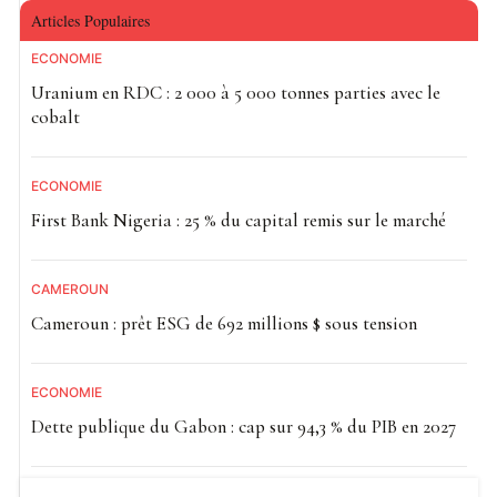
De leur côté, les responsables de la chaîne contestent
Articles Populaires
toute dérive raciste, évoquant une interprétation déformée
ECONOMIE
des propos diffusés.
Uranium en RDC : 2 000 à 5 000 tonnes parties avec le
Lire :
Racisme : Hapsatou Sy obtient gain de cause
cobalt
face à Eric Zemmour
Plusieurs voix se sont élevées pour analyser cette situation
ECONOMIE
comme le reflet de tensions plus profondes au sein de la
First Bank Nigeria : 25 % du capital remis sur le marché
société française. La journaliste Rokhaya Diallo évoque
notamment une
«réaction identitaire»
face à l’accès de
CAMEROUN
profils issus de la diversité à des fonctions politiques de
Cameroun : prêt ESG de 692 millions $ sous tension
premier plan.
Dans ce contexte, le député Éric Coquerel a d’ores et déjà
ECONOMIE
appelé à une nouvelle mobilisation nationale contre le
Dette publique du Gabon : cap sur 94,3 % du PIB en 2027
racisme, prévue début mai à Paris.