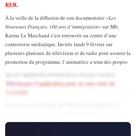
RER.
À la veille de la diffusion de son documentaire
«Les
Nouveaux Français, 100 ans d’immigration»
sur M6,
Karine Le Marchand s’est retrouvée au centre d’une
controverse médiatique. Invitée lundi 9 février sur
plusieurs plateaux de télévision et de radio pour assurer la
promotion du programme, l’animatrice a tenu des propos
qui ont rapidement enflammé les réseaux sociaux.
Téléchargez
l’application pour ne rien rater de
l’actualité
C’est lors d’un échange sur CNews que la séquence à
l’origine de la polémique a été enregistrée. Revenant sur
son arrivée à Paris dans les années 1980, Karine Le
Marchand a raconté le choc ressenti en découvrant la