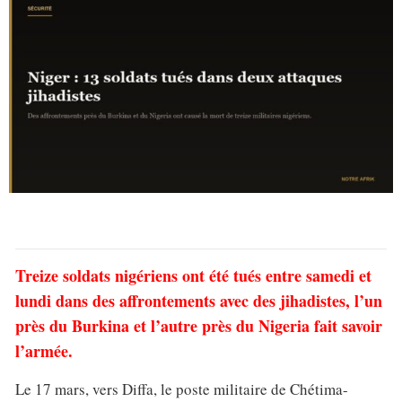
Treize soldats nigériens ont été tués entre samedi et
lundi dans des affrontements avec des jihadistes, l’un
près du Burkina et l’autre près du Nigeria fait savoir
l’armée.
Le 17 mars, vers Diffa, le poste militaire de Chétima-