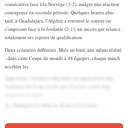
consécutive face à la Norvège (3-2), malgré une réaction
courageuse en seconde période. Quelques heures plus
tard, à Guadalajara, l’Algérie a retrouvé le sourire en
s’imposant face à la Jordanie (2-1), un succès qui relance
totalement ses espoirs de qualification.
Deux scénarios différents. Mais au fond, une même réalité
: dans cette Coupe du monde à 48 équipes, chaque match
accélère les
trajectoires. Certaines sélections se rapprochent des
huitièmes de finale, tandis que d’autres voient déjà
l’urgence s’installer.
Le Sénégal n’a plus le droit à l’erreur
Le parcours sénégalais devait permettre aux Lions de
la Teranga de confirmer leur statut parmi les