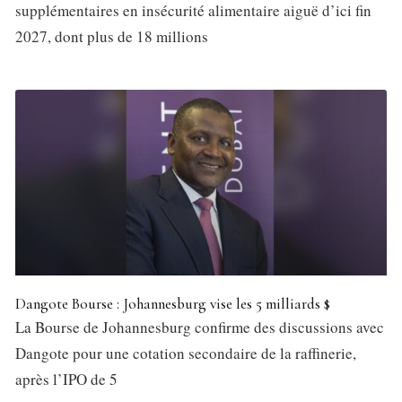
Et dans ce Mondial 2026, c’est déjà une victoire en soi.
supplémentaires en insécurité alimentaire aiguë d’ici fin
2027, dont plus de 18 millions
Dangote Bourse : Johannesburg vise les 5 milliards $
La Bourse de Johannesburg confirme des discussions avec
Dangote pour une cotation secondaire de la raffinerie,
après l’IPO de 5