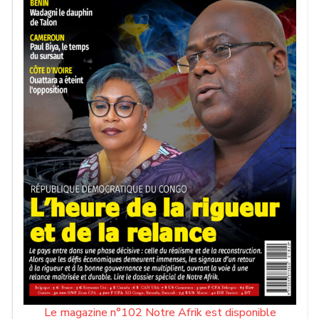
Au-delà des trois points, cette victoire apporte surtout de
la sérénité. Après la frustration du premier match contre
l’Argentine, l’Algérie avait besoin de retrouver des
certitudes et de rappeler qu’elle possède les ressources
pour rivaliser dans ce groupe relevé.
Comme souvent dans les grands tournois, les équipes ne
sont pas jugées sur leur premier résultat mais sur leur
capacité à rebondir. L’Algérie a montré qu’elle était encore
bien vivante.
Tout reste désormais ouvert dans le groupe J. L’Argentine
a déjà validé sa qualification avec un deuxième succès
consécutif, tandis que les Fennecs joueront leur avenir
lors de la dernière journée face à l’Autriche.
Deux chemins, une même pression
Le magazine n°102 Notre Afrik est disponible