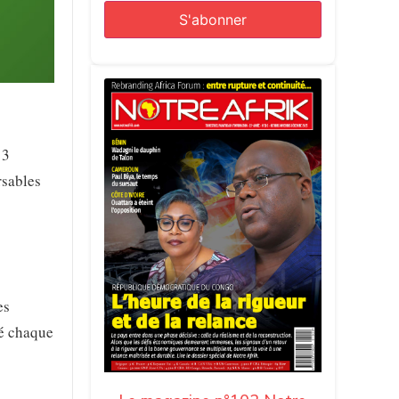
13
rsables
es
sé chaque