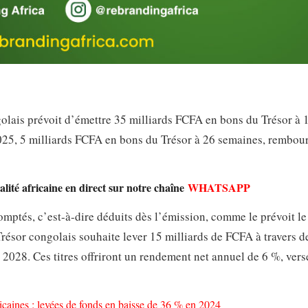
olais prévoit d’émettre 35 milliards FCFA en bons du Trésor à 
025, 5 milliards FCFA en bons du Trésor à 26 semaines, rembou
lité africaine en direct sur notre chaîne
WHATSAPP
comptés, c’est-à-dire déduits dès l’émission, comme le prévoit le
résor congolais souhaite lever 15 milliards de FCFA à travers d
t 2028. Ces titres offriront un rendement net annuel de 6 %, ver
icaines : levées de fonds en baisse de 36 % en 2024