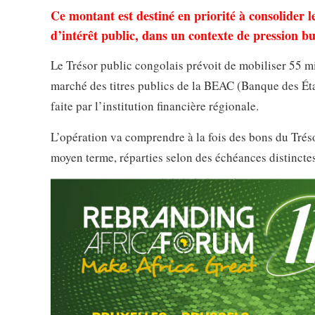
Ce montant est destiné en priorité à consolider l
d’intérêt public, dans un contexte de pression bu
Le Trésor public congolais prévoit de mobiliser 55 mil
marché des titres publics de la BEAC (Banque des Éta
faite par l’institution financière régionale.
L’opération va comprendre à la fois des bons du Tréso
moyen terme, réparties selon des échéances distinctes