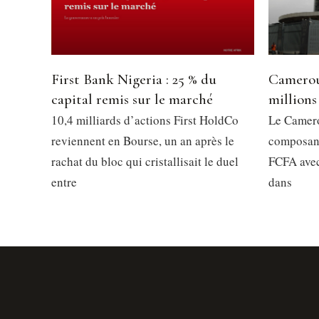
First Bank Nigeria : 25 % du
Camerou
capital remis sur le marché
millions
10,4 milliards d’actions First HoldCo
Le Camero
reviennent en Bourse, un an après le
composant
rachat du bloc qui cristallisait le duel
FCFA avec
entre
dans