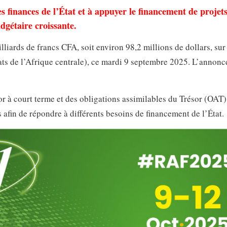
es finances de l’État et à appuyer le financement de projet
dgétaire croissante.
liards de francs CFA, soit environ 98,2 millions de dollars, sur
ts de l’Afrique centrale), ce mardi 9 septembre 2025. L’annonce
r à court terme et des obligations assimilables du Trésor (OAT)
 afin de répondre à différents besoins de financement de l’État.