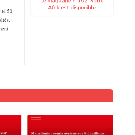
Le magazine n°102 Notre
Afrik est disponible
cité 50
ltés.
ement