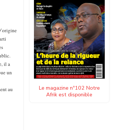
D’origine
rti
es
ublic.
 il a
oue un
Le magazine n°102 Notre
ment au
Afrik est disponible