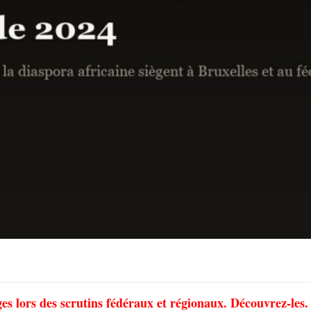
ges lors des scrutins fédéraux et régionaux. Découvrez-les.