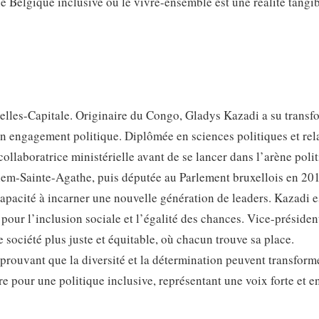
ne Belgique inclusive où le vivre-ensemble est une réalité tangib
elles-Capitale. Originaire du Congo, Gladys Kazadi a su transf
on engagement politique. Diplômée en sciences politiques et rel
ollaboratrice ministérielle avant de se lancer dans l’arène polit
hem-Sainte-Agathe, puis députée au Parlement bruxellois en 20
apacité à incarner une nouvelle génération de leaders. Kazadi e
ur l’inclusion sociale et l’égalité des chances. Vice-présiden
société plus juste et équitable, où chacun trouve sa place.
rouvant que la diversité et la détermination peuvent transforme
e pour une politique inclusive, représentant une voix forte et 