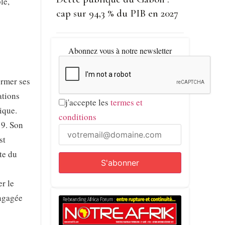
le,
cap sur 94,3 % du PIB en 2027
Abonnez vous à notre newsletter
ormer ses
ations
j'accepte les
termes et
ique.
conditions
19. Son
st
te du
r le
engagée