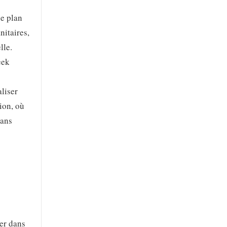
le plan
nitaires,
lle.
eek
aliser
sion, où
sans
uer dans