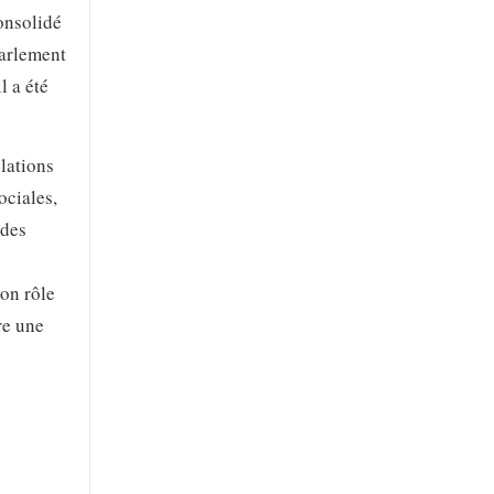
consolidé
Parlement
l a été
lations
ociales,
 des
son rôle
re une