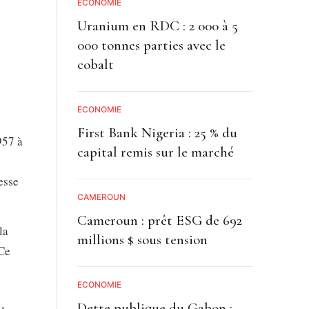
ECONOMIE
Uranium en RDC : 2 000 à 5
000 tonnes parties avec le
cobalt
ECONOMIE
First Bank Nigeria : 25 % du
957 à
capital remis sur le marché
esse
CAMEROUN
Cameroun : prêt ESG de 692
la
millions $ sous tension
 Ce
ECONOMIE
Dette publique du Gabon :