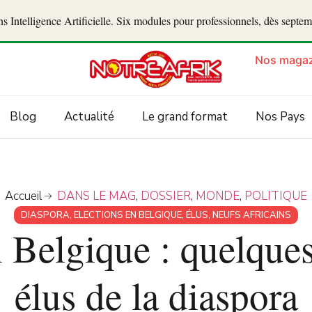
 Intelligence Artificielle. Six modules pour professionnels, dès septe
Nos magaz
Blog
Actualité
Le grand format
Nos Pays
Accueil
DANS LE MAG
,
DOSSIER
,
MONDE
,
POLITIQUE
DIASPORA
,
ELECTIONS EN BELGIQUE
,
ÉLUS
,
NEUFS AFRICAINS
n Belgique : quelques
élus de la diaspora