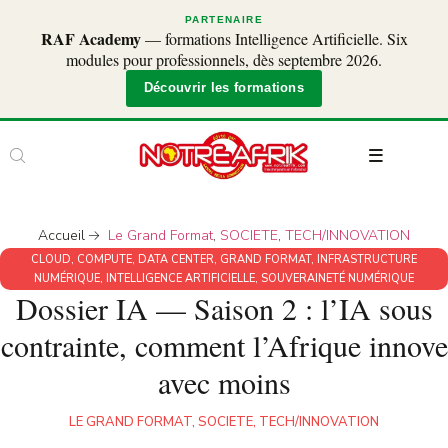
PARTENAIRE
RAF Academy
— formations Intelligence Artificielle. Six
modules pour professionnels, dès septembre 2026.
Découvrir les formations
Accueil
Le Grand Format
,
SOCIETE
,
TECH/INNOVATION
CLOUD
,
COMPUTE
,
DATA CENTER
,
GRAND FORMAT
,
INFRASTRUCTURE
NUMÉRIQUE
,
INTELLIGENCE ARTIFICIELLE
,
SOUVERAINETÉ NUMÉRIQUE
Dossier IA — Saison 2 : l’IA sous
contrainte, comment l’Afrique innove
avec moins
LE GRAND FORMAT
,
SOCIETE
,
TECH/INNOVATION