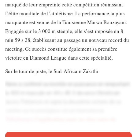
marqué de leur empreinte cette compétition réunissant
l’élite mondiale de l’athlétisme. La performance la plus
marquante est venue de la Tunisienne Marwa Bouzayani.
Engagée sur le 3 000 m steeple, elle s’est imposée en 8
min 59 s 28, établissant au passage un nouveau record du
meeting. Ce succès constitue également sa première
victoire en Diamond League dans cette spécialité.
Sur le tour de piste, le Sud-Africain Zakithi
Nene a confirmé sa montée en puissance en remportant
le 400 m masculin en 44 s 48. Il devance l’Américain
Jacory Patterson et signe la deuxième victoire de sa
carrière sur le prestigieux circuit international.
Téléchargez
l’application pour ne rien rater de
l’actualité