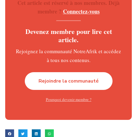
Cet article est réservé à nos membres. Déjà
national de sécurité, réuni le 12 février 2026. Cette
membre ?
Connectez-vous
réunion a permis d’évaluer l’ampleur du phénomène et
d’envisager des mesures urgentes pour endiguer la spirale
Devenez membre pour lire cet
des drames routiers.
article.
Ne manquez plus rien de l’actualité africaine
Rejoignez la communauté NotreAfrik et accédez
en direct sur notre chaîne
WHATSAPP
à tous nos contenus.
Tolérance zéro contre les infractions majeures
Face à la gravité de la situation, le ministère annonce un
Rejoindre la communauté
durcissement immédiat des contrôles. Une politique de
«tolérance zéro»
sera appliquée à l’encontre de plusieurs
Pourquoi devenir membre ?
infractions récurrentes. Sont notamment visés l’absence
de permis de conduire, de visite technique ou d’assurance
; la conduite sous l’emprise de l’alcool ; les surcharges
des véhicules de transport de marchandises et le