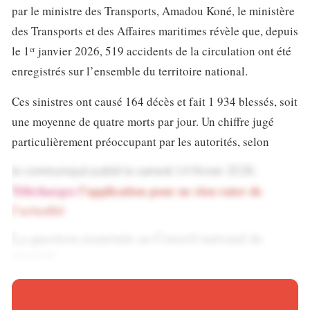
par le ministre des Transports, Amadou Koné, le ministère
des Transports et des Affaires maritimes révèle que, depuis
le 1ᵉʳ janvier 2026, 519 accidents de la circulation ont été
enregistrés sur l’ensemble du territoire national.
Ces sinistres ont causé 164 décès et fait 1 934 blessés, soit
une moyenne de quatre morts par jour. Un chiffre jugé
particulièrement préoccupant par les autorités, selon
le communiqué publié le samedi 14 février 2026.
Téléchargez
l’application pour ne rien rater de
l’actualité
La question examinée au Conseil national de
sécurité
La recrudescence des accidents observée ces dernières
semaines a été inscrite à l’ordre du jour du Conseil