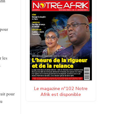
afin
 pour
r les
s
Le magazine n°102 Notre
uit pour
Afrik est disponible
du