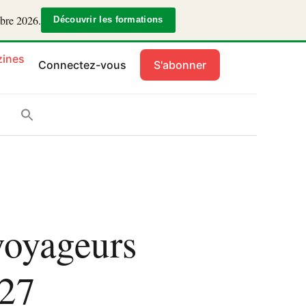
mbre 2026.
Découvrir les formations
ines
Connectez-vous
S'abonner
voyageurs
027