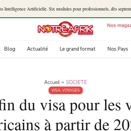
 Intelligence Artificielle. Six modules pour professionnels, dès septe
Nos magaz
Blog
Actualité
Le grand format
Nos Pays
Accueil
SOCIETE
VISA
,
VOYAGES
fin du visa pour les 
ricains à partir de 2